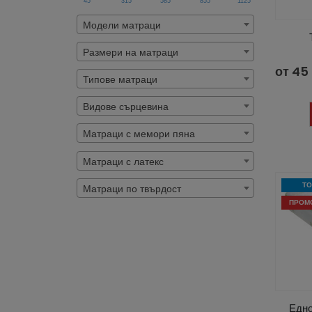
45
315
585
855
1125
Модели матраци
Размери на матраци
от
45
Типове матраци
Видове сърцевина
Матраци с мемори пяна
Матраци с латекс
ТО
Матраци по твърдост
ПРОМ
Едн