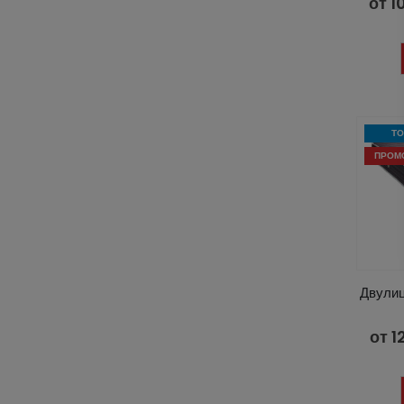
от
1
ТО
ПРОМ
Двули
от
1