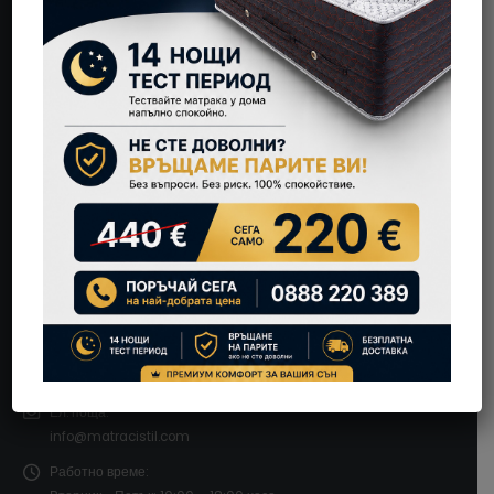
ИНФОРМАЦИЯ ЗА КОНТАКТ
Магазин:
гр. София, ж.к. Триъгълника – Надежда,
ул. Чайка №11 (лице към бул. Ломско Шосе)
Телефон:
0888 220 389
Ел. поща:
info@matracistil.com
Работно време: