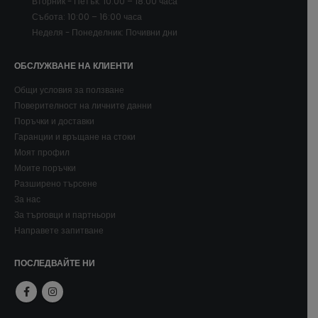
Вторник - Петък: 10:00 – 18:00 часа
Събота: 10:00 – 16:00 часа
Неделя - Понеделник: Почивни дни
ОБСЛУЖВАНЕ НА КЛИЕНТИ
Общи условия за ползване
Поверителност на личните данни
Поръчки и доставки
Гаранции и връщане на стоки
Моят профил
Моите поръчки
Разширено търсене
За нас
За търговци и партньори
Направете запитване
ПОСЛЕДВАЙТЕ НИ