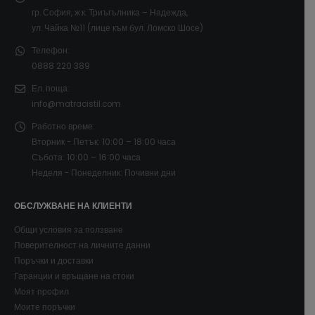
гр. София, ж.к. Триъгълника – Надежда,
ул. Чайка №11 (лице към бул. Ломско Шосе)
Телефон:
0888 220 389
Ел. поща:
info@matracistil.com
Работно време:
Вторник - Петък: 10:00 – 18:00 часа
Събота: 10:00 – 16:00 часа
Неделя - Понеделник: Почивни дни
ОБСЛУЖВАНЕ НА КЛИЕНТИ
Общи условия за ползване
Поверителност на личните данни
Поръчки и доставки
Гаранции и връщане на стоки
Моят профил
Моите поръчки