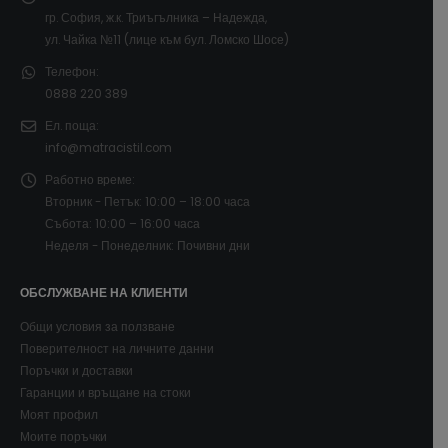
гр. София, ж.к. Триъгълника – Надежда,
ул. Чайка №11 (лице към бул. Ломско Шосе)
Телефон:
0888 220 389
Ел. поща:
info@matracistil.com
Работно време:
Вторник - Петък: 10:00 – 18:00 часа
Събота: 10:00 – 16:00 часа
Неделя - Понеделник: Почивни дни
ОБСЛУЖВАНЕ НА КЛИЕНТИ
Общи условия за ползване
Поверителност на личните данни
Поръчки и доставки
Гаранции и връщане на стоки
Моят профил
Моите поръчки